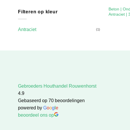
Beton | Ond
Filteren op kleur
Antraciet 
Antraciet
(1)
Gebroeders Houthandel Rouwenhorst
4.9
Gebaseerd op 70 beoordelingen
powered by
G
o
o
g
l
e
beoordeel ons op