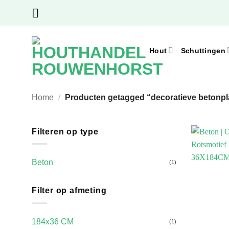
Ga
naar
inhoud
Hout
Schuttingen
Home
/
Producten getagged “decoratieve betonpl
Filteren op type
Beton
(1)
Filter op afmeting
184x36 CM
(1)