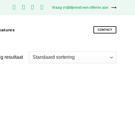
Vraag vrijblijvend een offerte aan
catures
CONTACT
g resultaat