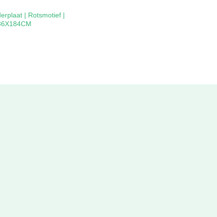
erplaat | Rotsmotief |
| 36X184CM