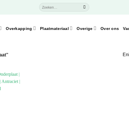
Zoeken
naar:
Overkapping
Plaatmateriaal
Overige
Over ons
Va
Eni
aat”