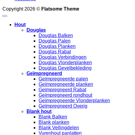
Copyright 2026 ©
Flatsome Theme
Hout
Douglas
Douglas Balken
Douglas Palen
Douglas Planken
Douglas Rabat
Douglas Verbindingen
Douglas Vlonderplanken
Douglas Gevelbekleding
Geïmpregneerd
Geïmpregneerde palen
Geïmpregneerde planken
Geïmpregneerd Rabat
Geïmpregneerd rondhout
Geïmpregneerde Vlonderplanken
Geïmpregneerd Overig
Blank hout
Blank Balken
Blank planken
Blank Vellingdelen
Vurenhout panlatten