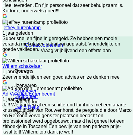
Heel tevreden. En fijn personeel dat zeer behulpzaam is.
Kortom , ouderwets goed!!!
jeffrey hurenkamp
1 jaar geleden
Super snel en fijne in geregeld. Ze hebben een mooie
veranda met glazen schuifpui geplaatst. Vriendelijke en
Contact opnemen
goede vaklieden.
Vraag vrijblijvend een offerte aan
Willem schakelaar
Overige
1 jaar geleden
Zeer vriendelijk en een goed advies en ze denken mee
Ijzerwaren
Schroeven
Ad Van den Eerenbeemt
Slotbouten
1 jaar geleden
Onderhoud
Ja!! We hadden al een schitterend tuinhuis met een aparte
Lak & Beits
knusse zithoek van Rouwenhorst, de pergola die door Marco
Overige
en Remond vervolgens ter plaatsen bedacht en
professioneel werd opgebouwd, maakt het geheel tot een
zithoekje in Toscane! Een bewijs van een perfecte prijs-
kwaliteit! Willem: top dank je wel!