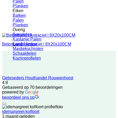
Palen
Planken
Eiken
Balken
Palen
Planken
Overig
Boeidelen
Kastanje Palen
Lambrisering
Betonband | Antraciet | 8X20x100CM
Mastiekschroten
Schaaldelen
Kozijnprofielen
Gebroeders Houthandel Rouwenhorst
4.9
Gebaseerd op 70 beoordelingen
powered by
G
o
o
g
l
e
beoordeel ons op
idemargreet kolfoort
1 maand geleden