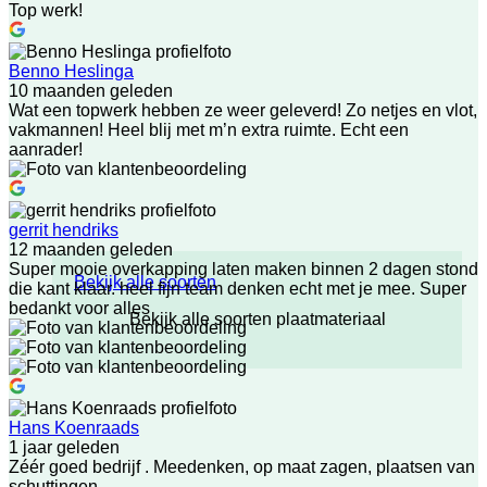
Top werk!
Benno Heslinga
10 maanden geleden
Wat een topwerk hebben ze weer geleverd! Zo netjes en vlot,
vakmannen! Heel blij met m’n extra ruimte. Echt een
aanrader!
gerrit hendriks
12 maanden geleden
Super mooie overkapping laten maken binnen 2 dagen stond
Bekijk alle soorten
die kant klaar. heel fijn team denken echt met je mee. Super
bedankt voor alles
Bekijk alle soorten plaatmateriaal
Hans Koenraads
1 jaar geleden
Zéér goed bedrijf . Meedenken, op maat zagen, plaatsen van
schuttingen