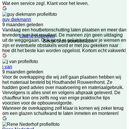
Wat een service zeg!. Klant voor het leven.
guy diekmann
9 maanden geleden
Vandaag een houtbetonschutting laten plaatsen en meer dan
tevreden over het resultaat. De mannen zijn geen uitdaging
Laat je inspireren
uit de weggegaan. Ook word er geluisterd naar je wensen en
Bekijk onze voorbeelden
zijn er eventuele obstakels word er met jou gekeken naar
hoe dit het beste kan worden opgelost. Kortom echt vakwerk!
j van
9 maanden geleden
Voor de overkapping die wij zelf gaan plaatsen hebben wij
het materiaal besteld bij Houthandel Rouwenhorst. Ze
hadden goed advies over maatvoering en materiaalgebruik.
Vervolgens is alles snel en volgens afspraak geleverd. De
chauffeur kon ons zelfs nog van enige praktische tips
voorzien voor de opbouwvolgorde.
Wanneer de overkapping zelf klaar is komen wij zeker terug
om een glazen schuifwand te laten inmeten en monteren!