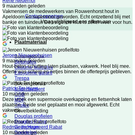
Rene Nederhof
9 maanden geleden
Vakmensen de medewerkers van Rouwenhorst hout in
Contact opnemen
Apeldoorn en supermooi geworden. Echt ontzettend blij met
Vraag vrijblijvend een offerte aan
bankje en tuindeur. De volgende klus is zeker weer voor hun.
Plaatmateriaal
Jeroen Nieuwenhuisen
Buitengebruik
9 maanden geleden
Betonplex
Hout-beton schutting laten plaatsen, vakwerk. Heel blij mee.
Okoume Multiplex
Offerte was scherp en netjes binnen de offerteprijs gebleven.
Easyprime garant
Trespa
Binnengebruik
Patrick Ter Horst
Underlayment
10 maanden geleden
OSB
Deze week een supermooie overkapping en fietsenhok laten
MDF
plaatsen. Beide snel geplaatst en mooi afgewerkt. Echt
Triplex
vakwerk.
Gevelbekleding
Douglas profielen
Douglas Rabat
Geïmpregneerd Rabat
Redmar de Haan
Boeidelen
10 maanden geleden