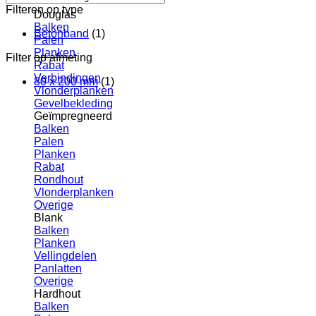
Filteren op type
Douglas
Balken
Betonband
(1)
Palen
Planken
Filter op afmeting
Rabat
Verbindingen
80 x 200 mm
(1)
Vlonderplanken
Gevelbekleding
Geïmpregneerd
Balken
Palen
Planken
Rabat
Rondhout
Vlonderplanken
Overige
Blank
Balken
Planken
Vellingdelen
Panlatten
Overige
Hardhout
Balken