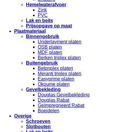
Hemelwaterafvoer
Zink
PVC
Lak en beits
Prijsopgave op maat
Plaatmateriaal
Binnengebruik
Underlayment platen
OSB platen
MDF platen
Berken triplex platen
Buitengebruik
Betonplex platen
Meranti triplex platen
Easyprime platen
Okoume platen
Gevelbekleding
Douglas Gevelbekleding
Douglas Rabat
Geïmpregneerd Rabat
Boeidelen
Overige
Schroeven
Slotbouten
Lak en beits