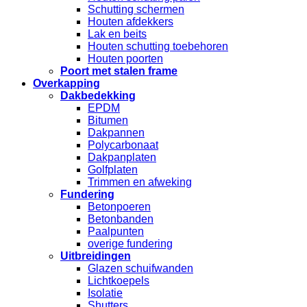
Schutting schermen
Houten afdekkers
Lak en beits
Houten schutting toebehoren
Houten poorten
Poort met stalen frame
Overkapping
Dakbedekking
EPDM
Bitumen
Dakpannen
Polycarbonaat
Dakpanplaten
Golfplaten
Trimmen en afweking
Fundering
Betonpoeren
Betonbanden
Paalpunten
overige fundering
Uitbreidingen
Glazen schuifwanden
Lichtkoepels
Isolatie
Shutters