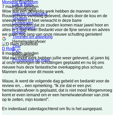
Monique Boerboom
Lak & Beits
7 maanden geleden
uitbreidingen
Wow wat een geweldig werk hebben de mannen van
Glazen schuifwand
Rouwenhorst vandaag geleverd, dwars door de kou en de
Shutters
sneeuw heen !!! Niet verwacht in deze barre
Lichtstraten
omstandigheden dat ze zouden komen maar jawel hoor en
Lichtkoepels
alles in 1 dag klaar! Bedankt voor de fijne service en advies
Isolatie
we gaan nog lang van onze nieuwe schutting genieten!
Trimmen en afwerking
Hemelwaterafvoer
Zink
D Rom
PVC
8 maanden geleden
Prijsopgave
Wat een mooi werk hebben jullie weer geleverd, al jaren bij
Prijsopgave op maat
al onze woningen de schuttingen geplaatst en nu bij ons
nieuwe huis deze fantastische overkapping plus schuur.
Mannen dank voor dit mooie werk.
Wauw, ik werd de volgende dag gebeld en bedankt voor de
review en, .. een opmerking. “Ik zie dat er een pvc
hemelwaterafvoer is geplaatst, dat is niet mooi! Morgenvroeg
komt er even iemand om er een hemelwaterafvoer van zink
op te zetten, mijn kosten!”.
En inderdaad zaterdagochtend om 9u is het aangepast.