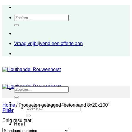
Ga
naar
Zoeken
inhoud
naar:
Vraag vrijblijvend een offerte aan
Zoeken
naar:
Home
/
Producten getagged “betonband 8x20x100”
Zoeken
Filter
naar:
Enig resultaat
Hout