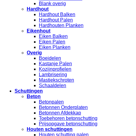
Blank overig
Hardhout
Hardhout Balken
Hardhout Palen
Hardhouten Planken
Eikenhout
Eiken Balken
Eiken Palen
Eiken Planken
Overig
Boeidelen
Kastanje Palen
Kozijnprofielen
Lambrisering
Mastiekschroten
Schaaldelen
Schuttingen
Beton
Betonpalen
Betonnen Onderplaten
Betonnen Afdekkap
Toebehoren betonschutting
Prijsopgave betonschutting
Houten schuttingen
Houten schutting palen