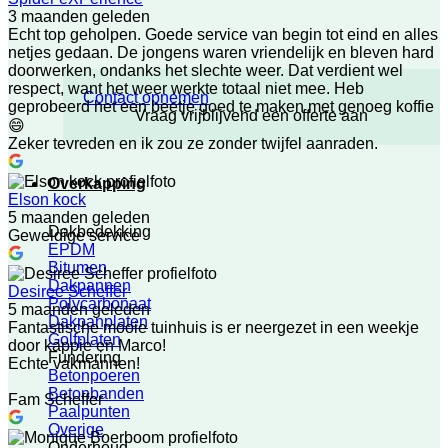
3 maanden geleden
Echt top geholpen. Goede service van begin tot eind en alles
netjes gedaan. De jongens waren vriendelijk en bleven hard
doorwerken, ondanks het slechte weer. Dat verdient wel
respect, want het weer werkte totaal niet mee. Heb
Contact opnemen
geprobeerd het een beetje goed te maken met genoeg koffie
Vraag vrijblijvend een offerte aan
😄
Zeker tevreden en ik zou ze zonder twijfel aanraden.
Overkapping
Elson kock
5 maanden geleden
Dakbedekking
Geweldige service
EPDM
Bitumen
Dakpannen
Desiree Scheffer
Polycarbonaat
5 maanden geleden
Dakpanplaten
Fantastische mooie tuinhuis is er neergezet in een weekje
Golfplaten
door kappie en Marco!
Fundering
Echte vakmannen!
Betonpoeren
Betonbanden
Fam Scheffer
Paalpunten
Overige
Onderhoud