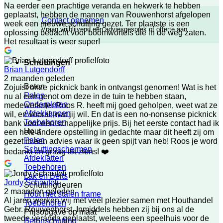
Na eerder een prachtige veranda en hekwerk te hebben
geplaatst, hebben de mannen van Rouwenhorst afgelopen
Contact opnemen
week een nieuwe schutting gezet. Ter plaatste is een
Vraag vrijblijvend een adviesgesprek of offerte aan
oplossing bedacht voor boomwortels die in de weg zaten.
Het resultaat is weer super!
Schuttingen
Brian Lutgendorff
2 maanden geleden
Beton
Zojuist onze picknick bank in ontvangst genomen! Wat is het
Palen
nu al een genot om deze in de tuin te hebben staan,
Onderplaten
medewerkster Roos R. heeft mij goed geholpen, weet wat ze
Afdekkappen
wil, en vooral, wat jij wil. En dat is een no-nonsense picknick
Toebehoren
bank voor een schappelijke prijs. Bij het eerste contact had ik
Hout
een hele andere opstelling in gedachte maar dit heeft zij om
Palen
gezet in een advies waar ik geen spijt van heb! Roos je word
Schuttingschermen
bedankt en graag tot ziens! ❤️
Afdeklatten
Toebehoren
Lak en Beits
Jordy Schaufeli
Schuttingdeuren
2 maanden geleden
Hout met stalen frame
Al jaren werken wij met veel plezier samen met Houthandel
Toebehoren
Gebr. Rouwenhorst. Inmiddels hebben zij bij ons al de
Prijsopgave op maat
tweede veranda geplaatst, weleens een speelhuis voor de
Betonschutting