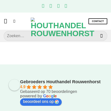
Ga
naar
inhoud
CONTACT
Zoeken
naar:
Gebroeders Houthandel Rouwenhorst
4.9
Gebaseerd op 70 beoordelingen
powered by
G
o
o
g
l
e
beoordeel ons op