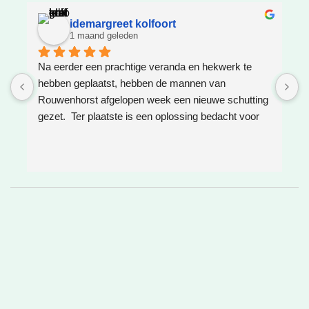
idemargreet kolfoort
1 maand geleden
Na eerder een prachtige veranda en hekwerk te 
Z
hebben geplaatst, hebben de mannen van 
W
Rouwenhorst afgelopen week een nieuwe schutting 
h
gezet.  Ter plaatste is een oplossing bedacht voor 
g
boomwortels die in de weg zaten. Het resultaat is 
w
weer super!
e
e
h
v
❤