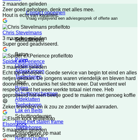
2 maanden geleden
Zeer goed geholpen, denk met alles mee.
Contact opnemen
Hout is echt van kwaliteit.
Vraag vrijblijvend een adviesgesprek of offerte aan
Chris Stevelmans
3 maanden geleden
Schuttingen
Super goed geadviseerd.
Beton
Palen
Spider eXPerience
Onderplaten
3 maanden geleden
Afdekkappen
Echt top geholpen. Goede service van begin tot eind en alles
Toebehoren
netjes gedaan. De jongens waren vriendelijk en bleven hard
Hout
doorwerken, ondanks het slechte weer. Dat verdient wel
Palen
respect, want het weer werkte totaal niet mee. Heb
Schuttingschermen
geprobeerd het een beetje goed te maken met genoeg koffie
Afdeklatten
😄
Toebehoren
Zeker tevreden en ik zou ze zonder twijfel aanraden.
Lak en Beits
Schuttingdeuren
Hout met stalen frame
Elson kock
Toebehoren
5 maanden geleden
Prijsopgave op maat
Geweldige service
Betonschutting