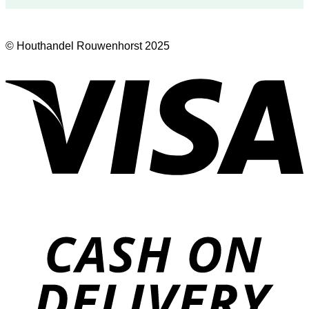
© Houthandel Rouwenhorst 2025
V
D