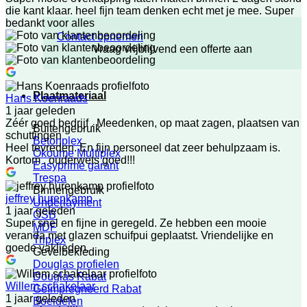
die kant klaar. heel fijn team denken echt met je mee. Super
bedankt voor alles
Contact opnemen
Vraag vrijblijvend een offerte aan
Plaatmateriaal
Hans Koenraads
1 jaar geleden
Zéér goed bedrijf . Meedenken, op maat zagen, plaatsen van
Buitengebruik
schuttingen
Betonplex
Heel tevreden. En fijn personeel dat zeer behulpzaam is.
Okoume Multiplex
Kortom , ouderwets goed!!!
Easyprime garant
Trespa
Binnengebruik
jeffrey hurenkamp
Underlayment
1 jaar geleden
OSB
Super snel en fijne in geregeld. Ze hebben een mooie
MDF
veranda met glazen schuifpui geplaatst. Vriendelijke en
Triplex
goede vaklieden.
Gevelbekleding
Douglas profielen
Douglas Rabat
Willem schakelaar
Geïmpregneerd Rabat
1 jaar geleden
Boeidelen