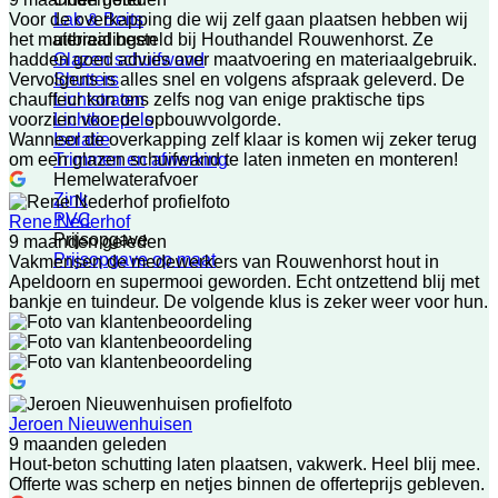
Lak & Beits
Voor de overkapping die wij zelf gaan plaatsen hebben wij
uitbreidingen
het materiaal besteld bij Houthandel Rouwenhorst. Ze
Glazen schuifwand
hadden goed advies over maatvoering en materiaalgebruik.
Shutters
Vervolgens is alles snel en volgens afspraak geleverd. De
Lichtstraten
chauffeur kon ons zelfs nog van enige praktische tips
Lichtkoepels
voorzien voor de opbouwvolgorde.
Isolatie
Wanneer de overkapping zelf klaar is komen wij zeker terug
Trimmen en afwerking
om een glazen schuifwand te laten inmeten en monteren!
Hemelwaterafvoer
Zink
PVC
Rene Nederhof
Prijsopgave
9 maanden geleden
Prijsopgave op maat
Vakmensen de medewerkers van Rouwenhorst hout in
Apeldoorn en supermooi geworden. Echt ontzettend blij met
bankje en tuindeur. De volgende klus is zeker weer voor hun.
Jeroen Nieuwenhuisen
9 maanden geleden
Hout-beton schutting laten plaatsen, vakwerk. Heel blij mee.
Offerte was scherp en netjes binnen de offerteprijs gebleven.