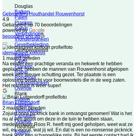
Douglas
Balken
Gebroeders Houthandel Rouwenhorst
Palen
4.9
Planken
Gebaseerd op 70 beoordelingen
Rabat
powered by
G
o
o
g
l
e
Verbindingen
beoordeel ons op
Vlonderplanken
Gevelbekleding
Geïmpregneerd
idemargreet kolfoort
Balken
1 maand geleden
Palen
Na eerder een prachtige veranda en hekwerk te hebben
Planken
geplaatst, hebben de mannen van Rouwenhorst afgelopen
Rabat
week een nieuwe schutting gezet. Ter plaatste is een
Rondhout
oplossing bedacht voor boomwortels die in de weg zaten.
Vlonderplanken
Het resultaat is weer super!
Overige
Blank
Balken
Brian Lutgendorff
Planken
2 maanden geleden
Vellingdelen
Zojuist onze picknick bank in ontvangst genomen! Wat is het
Panlatten
nu al een genot om deze in de tuin te hebben staan,
Overige
medewerkster Roos R. heeft mij goed geholpen, weet wat ze
Hardhout
wil, en vooral, wat jij wil. En dat is een no-nonsense picknick
Balken
bank voor een schappelijke prijs. Bij het eerste contact had ik