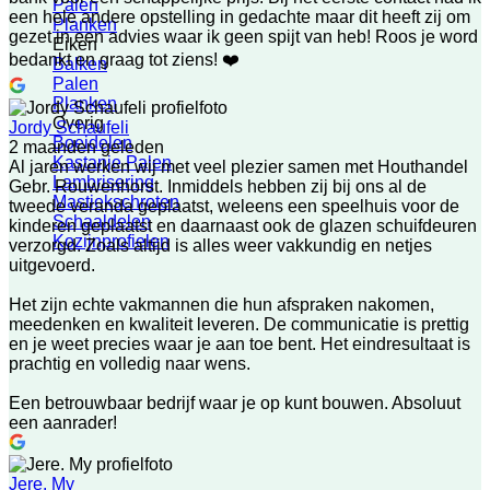
Palen
een hele andere opstelling in gedachte maar dit heeft zij om
Planken
gezet in een advies waar ik geen spijt van heb! Roos je word
Eiken
bedankt en graag tot ziens! ❤️
Balken
Palen
Planken
Overig
Jordy Schaufeli
Boeidelen
2 maanden geleden
Kastanje Palen
Al jaren werken wij met veel plezier samen met Houthandel
Lambrisering
Gebr. Rouwenhorst. Inmiddels hebben zij bij ons al de
Mastiekschroten
tweede veranda geplaatst, weleens een speelhuis voor de
Schaaldelen
kinderen geplaatst en daarnaast ook de glazen schuifdeuren
Kozijnprofielen
verzorgd. Zoals altijd is alles weer vakkundig en netjes
uitgevoerd.
Het zijn echte vakmannen die hun afspraken nakomen,
meedenken en kwaliteit leveren. De communicatie is prettig
en je weet precies waar je aan toe bent. Het eindresultaat is
prachtig en volledig naar wens.
Een betrouwbaar bedrijf waar je op kunt bouwen. Absoluut
een aanrader!
Jere. My