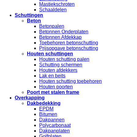
Mastiekschroten
Schaaldelen
Schuttingen
Beton
Betonpalen
Betonnen Onderplaten
Betonnen Afdekkap
Toebehoren betonschutting
Prijsopgave betonschutting
Houten schuttingen
Houten schutting palen
Schutting schermen
Houten afdekkers
Lak en beits
Houten schutting toebehoren
Houten poorten
Poort met stalen frame
Overkapping
Dakbedekking
EPDM
Bitumen
Dakpannen
Polycarbonaat
Dakpanplaten
Golfplaten