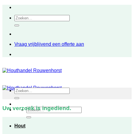
Ga
naar
Zoeken
inhoud
naar:
Vraag vrijblijvend een offerte aan
Zoeken
naar:
Uw verzoek is ingediend.
Zoeken
naar:
Hout