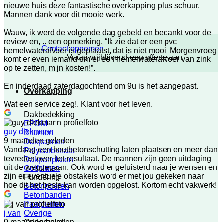
nieuwe huis deze fantastische overkapping plus schuur.
Mannen dank voor dit mooie werk.
Wauw, ik werd de volgende dag gebeld en bedankt voor de
review en, .. een opmerking. “Ik zie dat er een pvc
Contact opnemen
hemelwaterafvoer is geplaatst, dat is niet mooi! Morgenvroeg
Vraag vrijblijvend een offerte aan
komt er even iemand om er een hemelwaterafvoer van zink
op te zetten, mijn kosten!”.
En inderdaad zaterdagochtend om 9u is het aangepast.
Overkapping
Wat een service zeg!. Klant voor het leven.
Dakbedekking
EPDM
guy diekmann
Bitumen
9 maanden geleden
Dakpannen
Vandaag een houtbetonschutting laten plaatsen en meer dan
Polycarbonaat
tevreden over het resultaat. De mannen zijn geen uitdaging
Dakpanplaten
uit de weggegaan. Ook word er geluisterd naar je wensen en
Golfplaten
zijn er eventuele obstakels word er met jou gekeken naar
Fundering
hoe dit het beste kan worden opgelost. Kortom echt vakwerk!
Betonpoeren
Betonbanden
Paalpunten
Overige
j van
Onderhoud
9 maanden geleden