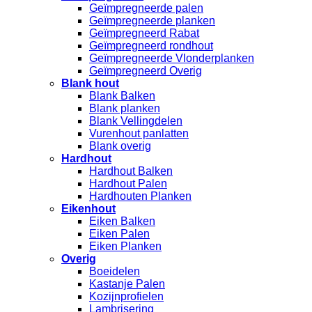
Geïmpregneerde palen
Geïmpregneerde planken
Geïmpregneerd Rabat
Geïmpregneerd rondhout
Geïmpregneerde Vlonderplanken
Geïmpregneerd Overig
Blank hout
Blank Balken
Blank planken
Blank Vellingdelen
Vurenhout panlatten
Blank overig
Hardhout
Hardhout Balken
Hardhout Palen
Hardhouten Planken
Eikenhout
Eiken Balken
Eiken Palen
Eiken Planken
Overig
Boeidelen
Kastanje Palen
Kozijnprofielen
Lambrisering