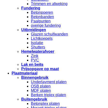
Trimmen en afweking
Fundering
Betonpoeren
Betonbanden
Paalpunten
overige fundering
Uitbreidingen
Glazen schuifwanden
Lichtkoepels
Isolatie
Shutters
Hemelwaterafvoer
Zink
PVC
Lak en beits
Prijsopgave op maat
Plaatmateriaal
Binnengebruik
Underlayment platen
OSB platen
MDF platen
Berken triplex platen
Buitengebruik
Betonplex platen
Meranti triplex platen