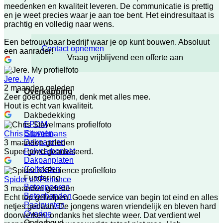
meedenken en kwaliteit leveren. De communicatie is prettig
en je weet precies waar je aan toe bent. Het eindresultaat is
prachtig en volledig naar wens.
Een betrouwbaar bedrijf waar je op kunt bouwen. Absoluut
Contact opnemen
een aanrader!
Vraag vrijblijvend een offerte aan
Jere. My
2 maanden geleden
Overkapping
Zeer goed geholpen, denk met alles mee.
Hout is echt van kwaliteit.
Dakbedekking
EPDM
Bitumen
Chris Stevelmans
Dakpannen
3 maanden geleden
Polycarbonaat
Super goed geadviseerd.
Dakpanplaten
Golfplaten
Fundering
Spider eXPerience
Betonpoeren
3 maanden geleden
Betonbanden
Echt top geholpen. Goede service van begin tot eind en alles
Paalpunten
netjes gedaan. De jongens waren vriendelijk en bleven hard
Overige
doorwerken, ondanks het slechte weer. Dat verdient wel
Onderhoud