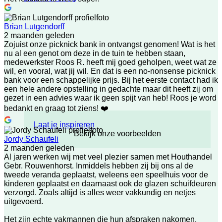
Brian Lutgendorff
2 maanden geleden
Zojuist onze picknick bank in ontvangst genomen! Wat is het
nu al een genot om deze in de tuin te hebben staan,
medewerkster Roos R. heeft mij goed geholpen, weet wat ze
wil, en vooral, wat jij wil. En dat is een no-nonsense picknick
bank voor een schappelijke prijs. Bij het eerste contact had ik
een hele andere opstelling in gedachte maar dit heeft zij om
gezet in een advies waar ik geen spijt van heb! Roos je word
bedankt en graag tot ziens! ❤️
Laat je inspireren
Bekijk onze voorbeelden
Jordy Schaufeli
2 maanden geleden
Al jaren werken wij met veel plezier samen met Houthandel
Gebr. Rouwenhorst. Inmiddels hebben zij bij ons al de
tweede veranda geplaatst, weleens een speelhuis voor de
kinderen geplaatst en daarnaast ook de glazen schuifdeuren
verzorgd. Zoals altijd is alles weer vakkundig en netjes
uitgevoerd.
Het zijn echte vakmannen die hun afspraken nakomen,