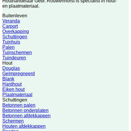
Houthandelaar Gebr. Rouwenhorst is specialist in hout-
en plaatmateriaal.
Buitenleven
Veranda
Carport
Overkapping
Schuttingen
Tuinhuis
Palen
Tuinschermen
Tuindeuren
Hout
Douglas
Geïmpregneerd
Blank
Hardhout
Eiken hout
Plaatmateriaal
Schuttingen
Betonnen palen
Betonnen onderplaten
Betonnen afdekkappen
Schermen
Houten afdekkappen