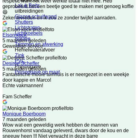
respect, want het weer werkte totaal niet mee. Heb
Lak & Beits
geprobeerd het een beetje goed te maken met genoeg koffie
uitbreidingen
😄
Glazen schuifwand
Zeker tevreden en ik zou ze zonder twijfel aanraden.
Shutters
Lichtstraten
Lichtkoepels
Elson kock
Isolatie
5 maanden geleden
Trimmen en afwerking
Geweldige service
Hemelwaterafvoer
Zink
PVC
Desiree Scheffer
Prijsopgave
5 maanden geleden
Prijsopgave op maat
Fantastische mooie tuinhuis is er neergezet in een weekje
door kappie en Marco!
Echte vakmannen!
Fam Scheffer
Monique Boerboom
7 maanden geleden
Wow wat een geweldig werk hebben de mannen van
Rouwenhorst vandaag geleverd, dwars door de kou en de
sneeuw heen !!! Niet verwacht in deze barre