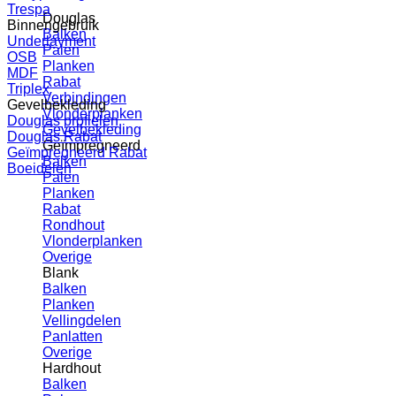
Trespa
Douglas
Binnengebruik
Balken
Underlayment
Palen
OSB
Planken
MDF
Rabat
Triplex
Verbindingen
Gevelbekleding
Vlonderplanken
Douglas profielen
Gevelbekleding
Douglas Rabat
Geïmpregneerd
Geïmpregneerd Rabat
Balken
Boeidelen
Palen
Planken
Rabat
Rondhout
Vlonderplanken
Overige
Blank
Balken
Planken
Vellingdelen
Panlatten
Overige
Hardhout
Balken