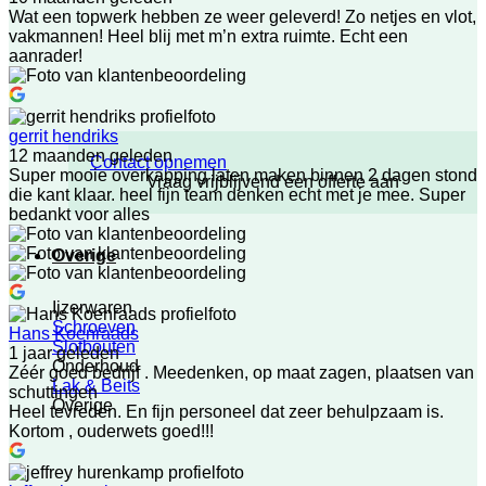
Wat een topwerk hebben ze weer geleverd! Zo netjes en vlot,
vakmannen! Heel blij met m’n extra ruimte. Echt een
aanrader!
gerrit hendriks
12 maanden geleden
Contact opnemen
Super mooie overkapping laten maken binnen 2 dagen stond
Vraag vrijblijvend een offerte aan
die kant klaar. heel fijn team denken echt met je mee. Super
bedankt voor alles
Overige
Ijzerwaren
Schroeven
Hans Koenraads
Slotbouten
1 jaar geleden
Onderhoud
Zéér goed bedrijf . Meedenken, op maat zagen, plaatsen van
Lak & Beits
schuttingen
Overige
Heel tevreden. En fijn personeel dat zeer behulpzaam is.
Kortom , ouderwets goed!!!