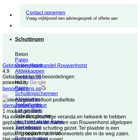
Contact opnemen
Vraag vrijblijvend een adviesgesprek of offerte aan
Schuttingen
Beton
Palen
Onderplaten
Gebroeders Houthandel Rouwenhorst
Afdekkappen
4.9
Toebehoren
Gebaseerd op 70 beoordelingen
Hout
powered by
G
o
o
g
l
e
Palen
beoordeel ons op
Schuttingschermen
Afdeklatten
Toebehoren
idemargreet kolfoort
Lak en Beits
1 maand geleden
Schuttingdeuren
Na eerder een prachtige veranda en hekwerk te hebben
Hout met stalen frame
geplaatst, hebben de mannen van Rouwenhorst afgelopen
Toebehoren
week een nieuwe schutting gezet. Ter plaatste is een
Prijsopgave op maat
oplossing bedacht voor boomwortels die in de weg zaten.
Betonschutting
Het resultaat is weer super!