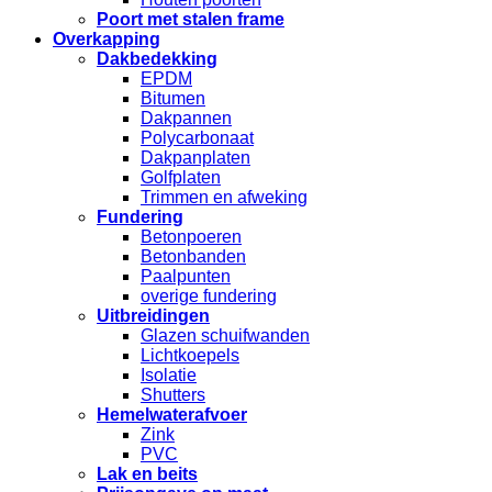
Poort met stalen frame
Overkapping
Dakbedekking
EPDM
Bitumen
Dakpannen
Polycarbonaat
Dakpanplaten
Golfplaten
Trimmen en afweking
Fundering
Betonpoeren
Betonbanden
Paalpunten
overige fundering
Uitbreidingen
Glazen schuifwanden
Lichtkoepels
Isolatie
Shutters
Hemelwaterafvoer
Zink
PVC
Lak en beits