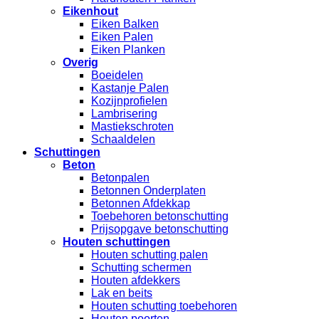
Eikenhout
Eiken Balken
Eiken Palen
Eiken Planken
Overig
Boeidelen
Kastanje Palen
Kozijnprofielen
Lambrisering
Mastiekschroten
Schaaldelen
Schuttingen
Beton
Betonpalen
Betonnen Onderplaten
Betonnen Afdekkap
Toebehoren betonschutting
Prijsopgave betonschutting
Houten schuttingen
Houten schutting palen
Schutting schermen
Houten afdekkers
Lak en beits
Houten schutting toebehoren
Houten poorten