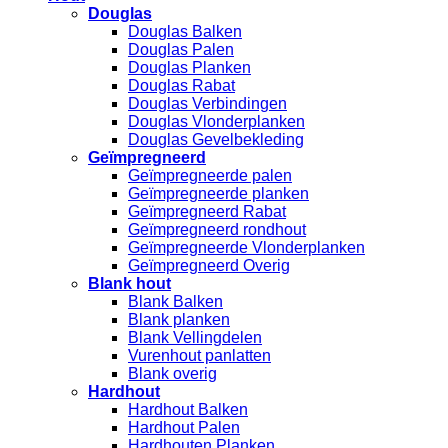
Douglas
Douglas Balken
Douglas Palen
Douglas Planken
Douglas Rabat
Douglas Verbindingen
Douglas Vlonderplanken
Douglas Gevelbekleding
Geïmpregneerd
Geïmpregneerde palen
Geïmpregneerde planken
Geïmpregneerd Rabat
Geïmpregneerd rondhout
Geïmpregneerde Vlonderplanken
Geïmpregneerd Overig
Blank hout
Blank Balken
Blank planken
Blank Vellingdelen
Vurenhout panlatten
Blank overig
Hardhout
Hardhout Balken
Hardhout Palen
Hardhouten Planken