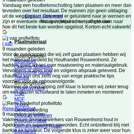
Vandaag een houtbetonschutting laten plaatsen en meer dan
tevreden over het resultaat. De mannen zijn geen uitdaging
Contact opnemen
uit de weggegaan. Ook word er geluisterd naar je wensen en
Vraag vrijblijvend een offerte aan
zijn er eventuele obstakels word er met jou gekeken naar
hoe dit het beste kan worden opgelost. Kortom echt vakwerk!
Plaatmateriaal
j van
9 maanden geleden
Voor de overkapping die wij zelf gaan plaatsen hebben wij
Buitengebruik
het materiaal besteld bij Houthandel Rouwenhorst. Ze
Betonplex
hadden goed advies over maatvoering en materiaalgebruik.
Okoume Multiplex
Vervolgens is alles snel en volgens afspraak geleverd. De
Easyprime garant
chauffeur kon ons zelfs nog van enige praktische tips
Trespa
voorzien voor de opbouwvolgorde.
Binnengebruik
Wanneer de overkapping zelf klaar is komen wij zeker terug
Underlayment
om een glazen schuifwand te laten inmeten en monteren!
OSB
MDF
Triplex
Rene Nederhof
Gevelbekleding
9 maanden geleden
Douglas profielen
Vakmensen de medewerkers van Rouwenhorst hout in
Douglas Rabat
Apeldoorn en supermooi geworden. Echt ontzettend blij met
Geïmpregneerd Rabat
bankje en tuindeur. De volgende klus is zeker weer voor hun.
Boeidelen