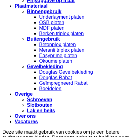
Prijsopgave op maat
Plaatmateriaal
Binnengebruik
Underlayment platen
OSB platen
MDF platen
Berken triplex platen
Buitengebruik
Betonplex platen
Meranti triplex platen
Easyprime platen
Okoume platen
Gevelbekleding
Douglas Gevelbekleding
Douglas Rabat
Geïmpregneerd Rabat
Boeidelen
Overige
Schroeven
Slotbouten
Lak en beits
Over ons
Vacatures
Deze site maakt gebruik van cookies om je een betere