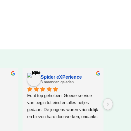
Spider eXPerience
El
3 maanden geleden
5 
Echt top geholpen. Goede service 
Geweldig
van begin tot eind en alles netjes 
gedaan. De jongens waren vriendelijk 
en bleven hard doorwerken, ondanks 
het slechte weer. Dat verdient wel 
respect, want het weer werkte totaal 