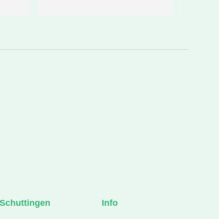
niet mee. Heb geprobeerd het een 
beetje goed te maken met genoeg 
koffie 
Zeker tevreden en ik zou ze 
zonder twijfel aanraden.
Schuttingen
Info