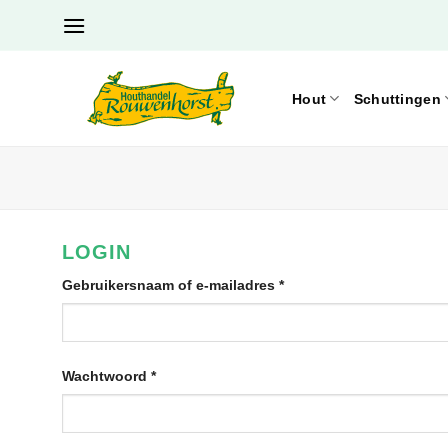
Ga
naar
inhoud
Hout
Schuttingen
LOGIN
Vereist
Gebruikersnaam of e-mailadres
*
Vereist
Wachtwoord
*