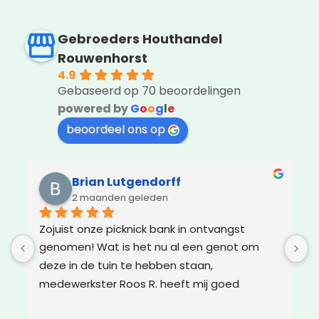
Gebroeders Houthandel
Rouwenhorst
4.9
Gebaseerd op 70 beoordelingen
powered by
G
o
o
g
l
e
beoordeel ons op
Brian Lutgendorff
2 maanden geleden
k 
Zojuist onze picknick bank in ontvangst 
A
genomen! Wat is het nu al een genot om 
m
deze in de tuin te hebben staan, 
I
medewerkster Roos R. heeft mij goed 
v
geholpen, weet wat ze wil, en vooral, wat jij 
v