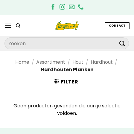
Ga
naar
inhoud
CONTACT
Zoeken
naar:
Home
/
Assortiment
/
Hout
/
Hardhout
/
Hardhouten Planken
FILTER
Geen producten gevonden die aan je selectie
voldoen.