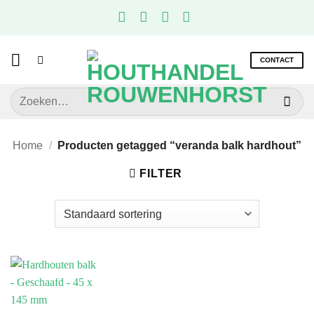
Ga
naar
inhoud
CONTACT
Zoeken
naar:
Home
/
Producten getagged “veranda balk hardhout”
FILTER