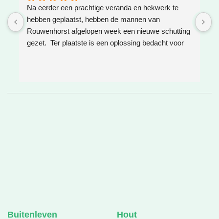
Na eerder een prachtige veranda en hekwerk te 
Z
hebben geplaatst, hebben de mannen van 
W
Rouwenhorst afgelopen week een nieuwe schutting 
h
gezet.  Ter plaatste is een oplossing bedacht voor 
g
boomwortels die in de weg zaten. Het resultaat is 
w
weer super!
e
e
h
v
❤
Buitenleven
Hout