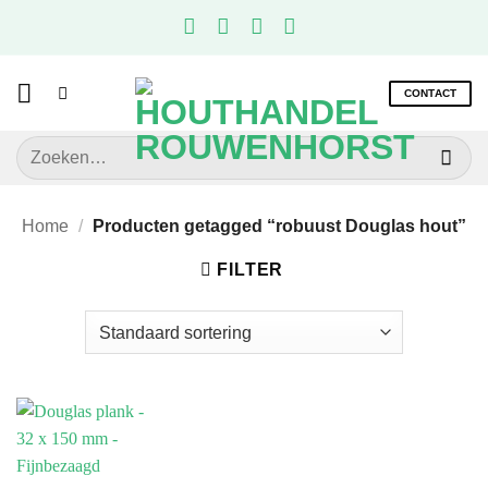
Ga
naar
inhoud
CONTACT
Zoeken
naar:
Home
/
Producten getagged “robuust Douglas hout”
FILTER