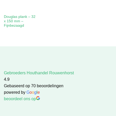
Douglas plank – 32
x 150 mm –
Fijnbezaagd
Gebroeders Houthandel Rouwenhorst
4.9
Gebaseerd op 70 beoordelingen
powered by
G
o
o
g
l
e
beoordeel ons op