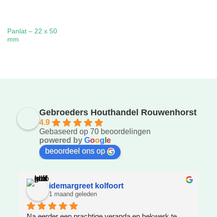
Panlat – 22 x 50
mm
Gebroeders Houthandel Rouwenhorst
4.9
Gebaseerd op 70 beoordelingen
powered by
G
o
o
g
l
e
beoordeel ons op
idemargreet kolfoort
1 maand geleden
Na eerder een prachtige veranda en hekwerk te 
Z