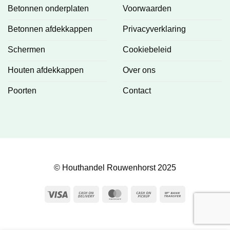
Betonnen onderplaten
Voorwaarden
Betonnen afdekkappen
Privacyverklaring
Schermen
Cookiebeleid
Houten afdekkappen
Over ons
Poorten
Contact
© Houthandel Rouwenhorst 2025
Visa
Cash
MasterCard
Cash
Bank
On
on
Transfer
Delivery
Pickup