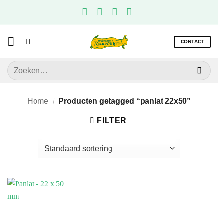
Ga
naar
inhoud
CONTACT
Zoeken
naar:
Home
/
Producten getagged “panlat 22x50”
FILTER