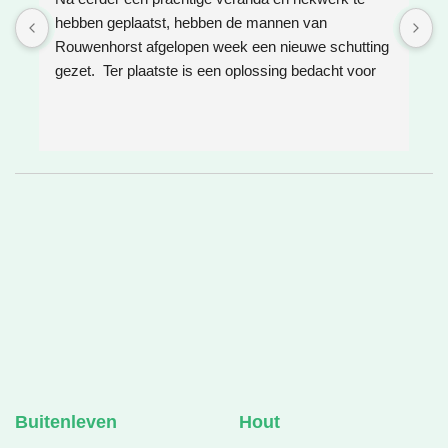
hebben geplaatst, hebben de mannen van 
W
Rouwenhorst afgelopen week een nieuwe schutting 
h
gezet.  Ter plaatste is een oplossing bedacht voor 
g
boomwortels die in de weg zaten. Het resultaat is 
w
weer super!
e
e
h
v
❤
Buitenleven
Hout